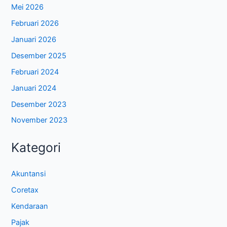
t
Januari 2026
s
a
Desember 2025
p
Februari 2024
p
Januari 2024
Desember 2023
November 2023
Kategori
Akuntansi
Coretax
Kendaraan
Pajak
SPT