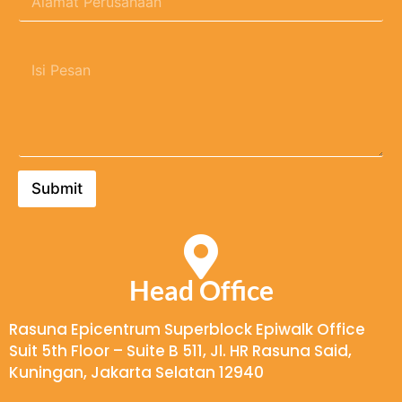
l
e
a
r
m
u
T
a
s
u
t
a
l
P
h
i
e
a
s
r
a
P
u
n
e
s
*
s
a
Submit
a
h
n
a
a
n
*
Head Office
Rasuna Epicentrum Superblock Epiwalk Office
Suit 5th Floor – Suite B 511, Jl. HR Rasuna Said,
Kuningan, Jakarta Selatan 12940