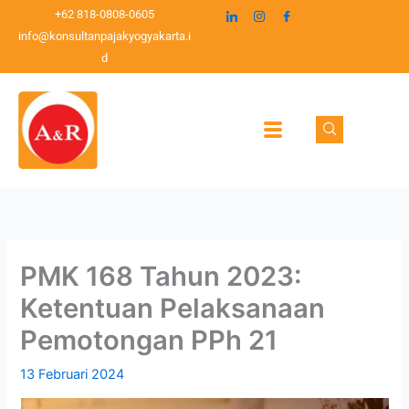
Lewati
C
+62 818-0808-0605
ke
info@konsultanpajakyogyakarta.i
a
konten
d
r
i
PMK 168 Tahun 2023:
Ketentuan Pelaksanaan
Pemotongan PPh 21
13 Februari 2024