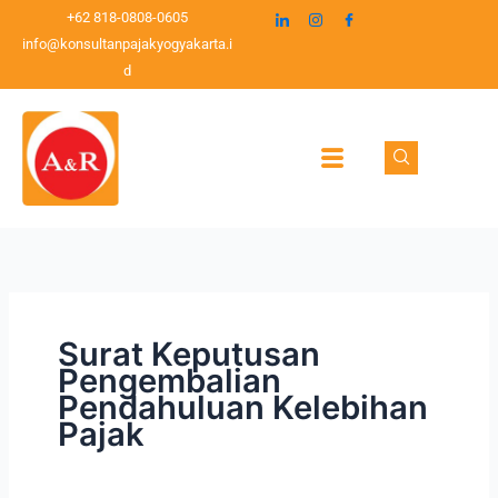
Lewati
+62 818-0808-0605
ke
info@konsultanpajakyogyakarta.i
konten
d
Surat Keputusan
Pengembalian
Pendahuluan Kelebihan
Pajak