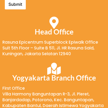
s
a
Submit
a
h
n
a
a
n
*
Head Office
Rasuna Epicentrum Superblock Epiwalk Office
Suit 5th Floor – Suite B 511, Jl. HR Rasuna Said,
Kuningan, Jakarta Selatan 12940
Yogyakarta Branch Office
First Office
Villa Harmony Banguntapan R-3, Jl. Pleret,
Banjardadap, Potorono, Kec. Banguntapan,
Kabupaten Bantul, Daerah Istimewa Yogyakarta