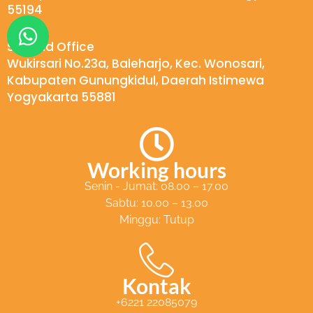
55194
W
h
Second Office
a
Wukirsari No.23a, Baleharjo, Kec. Wonosari,
Kabupaten Gunungkidul, Daerah Istimewa
t
Yogyakarta 55881
s
a
p
Working hours
p
Senin - Jumat: 08.00 – 17.00
Sabtu: 10.00 – 13.00
Minggu: Tutup
Kontak
+6221 22085079