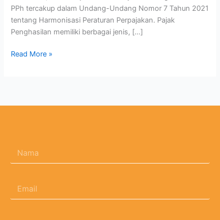
PPh tercakup dalam Undang-Undang Nomor 7 Tahun 2021
tentang Harmonisasi Peraturan Perpajakan. Pajak
Penghasilan memiliki berbagai jenis, […]
Read More »
N
a
m
a
E
*
m
a
i
N
l