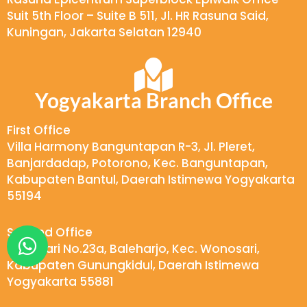
Suit 5th Floor – Suite B 511, Jl. HR Rasuna Said,
Kuningan, Jakarta Selatan 12940
Yogyakarta Branch Office
First Office
Villa Harmony Banguntapan R-3, Jl. Pleret,
Banjardadap, Potorono, Kec. Banguntapan,
Kabupaten Bantul, Daerah Istimewa Yogyakarta
55194
W
Second Office
Wukirsari No.23a, Baleharjo, Kec. Wonosari,
h
Kabupaten Gunungkidul, Daerah Istimewa
a
Yogyakarta 55881
t