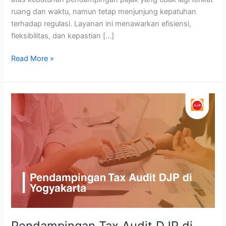
ruang dan waktu, namun tetap menjunjung kepatuhan
terhadap regulasi. Layanan ini menawarkan efisiensi,
fleksibilitas, dan kepastian […]
Read More »
Pendampingan
Tax
Audit
DJP
di
Yogyakarta:
Hak,
Kewajiban,
dan
Strategi
Wajib
Pendampingan Tax Audit DJP di