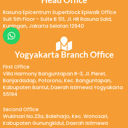
Rasuna Epicentrum Superblock Epiwalk Office
Suit 5th Floor – Suite B 511, Jl. HR Rasuna Said,
Kuningan, Jakarta Selatan 12940
W
h
a
Yogyakarta Branch Office
t
s
First Office
a
Villa Harmony Banguntapan R-3, Jl. Pleret,
Banjardadap, Potorono, Kec. Banguntapan,
p
Kabupaten Bantul, Daerah Istimewa Yogyakarta
p
55194
Second Office
Wukirsari No.23a, Baleharjo, Kec. Wonosari,
Kabupaten Gunungkidul, Daerah Istimewa