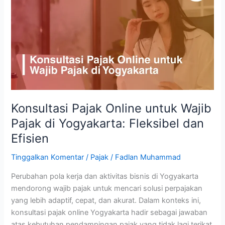
Online
untuk
Wajib
Pajak
di
Yogyakarta:
Fleksibel
dan
Efisien
Konsultasi Pajak Online untuk Wajib
Pajak di Yogyakarta: Fleksibel dan
Efisien
Tinggalkan Komentar
/
Pajak
/
Fadlan Muhammad
Perubahan pola kerja dan aktivitas bisnis di Yogyakarta
mendorong wajib pajak untuk mencari solusi perpajakan
yang lebih adaptif, cepat, dan akurat. Dalam konteks ini,
konsultasi pajak online Yogyakarta hadir sebagai jawaban
atas kebutuhan pendampingan pajak yang tidak lagi terikat