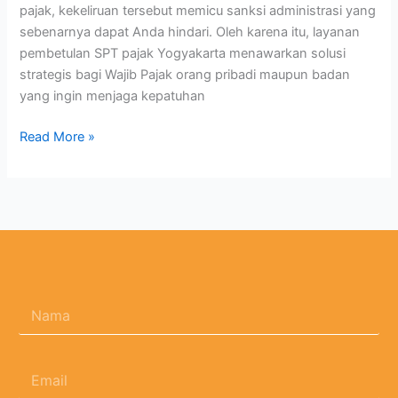
pajak, kekeliruan tersebut memicu sanksi administrasi yang
sebenarnya dapat Anda hindari. Oleh karena itu, layanan
pembetulan SPT pajak Yogyakarta menawarkan solusi
strategis bagi Wajib Pajak orang pribadi maupun badan
yang ingin menjaga kepatuhan
Read More »
N
a
m
a
E
*
m