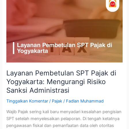
Layanan
Pembetulan
SPT
Pajak
di
Yogyakarta:
Mengurangi
Risiko
Sanksi
Administrasi
Layanan Pembetulan SPT Pajak di
Yogyakarta: Mengurangi Risiko
Sanksi Administrasi
Tinggalkan Komentar
/
Pajak
/
Fadlan Muhammad
Wajib Pajak sering kali baru menyadari kesalahan pengisian
SPT setelah menyelesaikan pelaporan. Di tengah ketatnya
pengawasan fiskal dan pemanfaatan data oleh otoritas