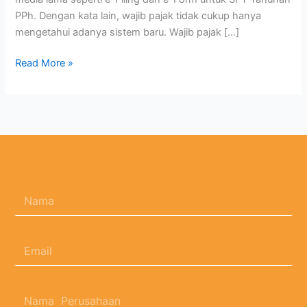
PPh. Dengan kata lain, wajib pajak tidak cukup hanya
mengetahui adanya sistem baru. Wajib pajak […]
Read More »
N
a
m
a
E
*
m
a
i
N
l
a