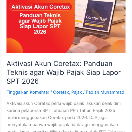
Coretax:
Panduan
Teknis
agar
Wajib
Pajak
Siap
Lapor
SPT
Aktivasi Akun Coretax: Panduan
2026
Teknis agar Wajib Pajak Siap Lapor
SPT 2026
Tinggalkan Komentar
/
Coretax
,
Pajak
/
Fadlan Muhammad
Aktivasi akun Coretax perlu wajib pajak lakukan sejak dini
karena pelaporan SPT Tahunan PPh Tahun Pajak 2025
mulai menggunakan Coretax pada 2026. DJP juga
menyatakan bahwa wajib pajak tidak lagi menggunakan
media lama seperti e-Filing dan e-Form untuk SPT Tahunan