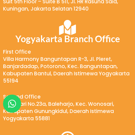
Suit 5th Floor – Suite B 511, Jl. HR Rasuna Said,
Kuningan, Jakarta Selatan 12940
Yogyakarta Branch Office
First Office
Villa Harmony Banguntapan R-3, Jl. Pleret,
Banjardadap, Potorono, Kec. Banguntapan,
Kabupaten Bantul, Daerah Istimewa Yogyakarta
55194
Second Office
W
Wukirsari No.23a, Baleharjo, Kec. Wonosari,
h
Kabupaten Gunungkidul, Daerah Istimewa
a
Yogyakarta 55881
t