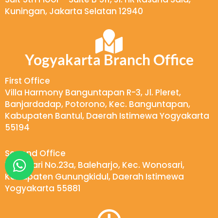
Kuningan, Jakarta Selatan 12940
Yogyakarta Branch Office
First Office
Villa Harmony Banguntapan R-3, Jl. Pleret,
Banjardadap, Potorono, Kec. Banguntapan,
Kabupaten Bantul, Daerah Istimewa Yogyakarta
55194
Second Office
W
Wukirsari No.23a, Baleharjo, Kec. Wonosari,
h
Kabupaten Gunungkidul, Daerah Istimewa
a
Yogyakarta 55881
t
s