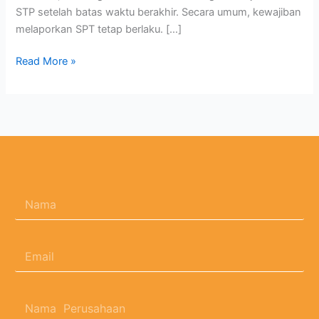
STP setelah batas waktu berakhir. Secara umum, kewajiban
melaporkan SPT tetap berlaku. […]
Read More »
N
a
m
a
E
*
m
a
i
N
l
a
*