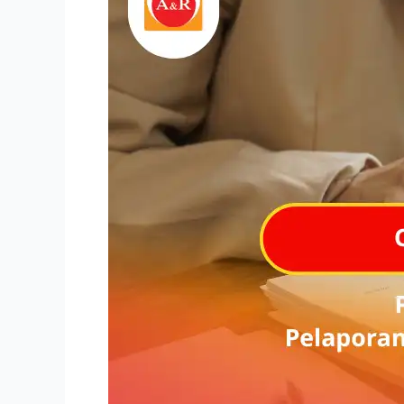
SPT
Online:
Panduan
Praktis
agar
Pelaporan
Pajak
Lebih
Mudah
dan
Tepat