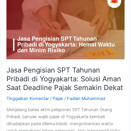
Pengisian
SPT
Tahunan
Pribadi
di
Yogyakarta:
Solusi
Aman
Saat
Deadline
Jasa Pengisian SPT Tahunan
Pajak
Pribadi di Yogyakarta: Solusi Aman
Semakin
Saat Deadline Pajak Semakin Dekat
Dekat
Tinggalkan Komentar
/
Pajak
/
Fadlan Muhammad
Menjelang batas akhir pelaporan SPT Tahunan Orang
Pribadi, banyak wajib pajak di Yogyakarta kembali
dihadapkan pada dilema klasik: mengorbankan waktu
untuk memahami teknis pelaporan, atau mengambil risiko