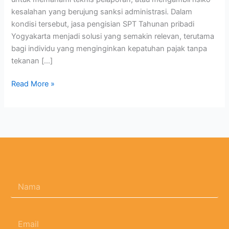
kesalahan yang berujung sanksi administrasi. Dalam
kondisi tersebut, jasa pengisian SPT Tahunan pribadi
Yogyakarta menjadi solusi yang semakin relevan, terutama
bagi individu yang menginginkan kepatuhan pajak tanpa
tekanan […]
Read More »
N
a
m
a
E
*
m