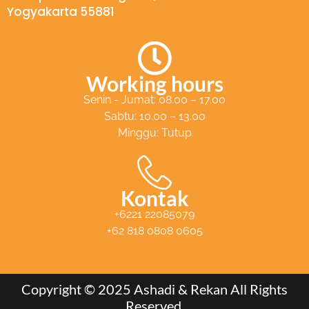
Yogyakarta 55881
t
s
a
p
Working hours
p
Senin - Jumat: 08.00 – 17.00
Sabtu: 10.00 – 13.00
Minggu: Tutup
Kontak
+6221 22085079
+62 818 0808 0605
Copyright © 2025 Ashadi & Rekan All Rights
Reserved.