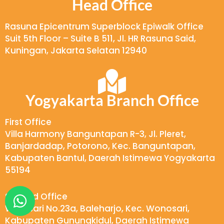
Head Office
Rasuna Epicentrum Superblock Epiwalk Office
Suit 5th Floor – Suite B 511, Jl. HR Rasuna Said,
Kuningan, Jakarta Selatan 12940
Yogyakarta Branch Office
First Office
Villa Harmony Banguntapan R-3, Jl. Pleret,
Banjardadap, Potorono, Kec. Banguntapan,
Kabupaten Bantul, Daerah Istimewa Yogyakarta
55194
W
Second Office
h
Wukirsari No.23a, Baleharjo, Kec. Wonosari,
a
Kabupaten Gunungkidul, Daerah Istimewa