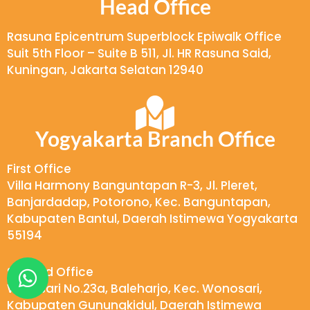
Head Office
Rasuna Epicentrum Superblock Epiwalk Office
Suit 5th Floor – Suite B 511, Jl. HR Rasuna Said,
Kuningan, Jakarta Selatan 12940
Yogyakarta Branch Office
First Office
Villa Harmony Banguntapan R-3, Jl. Pleret,
Banjardadap, Potorono, Kec. Banguntapan,
Kabupaten Bantul, Daerah Istimewa Yogyakarta
55194
W
Second Office
h
Wukirsari No.23a, Baleharjo, Kec. Wonosari,
a
Kabupaten Gunungkidul, Daerah Istimewa