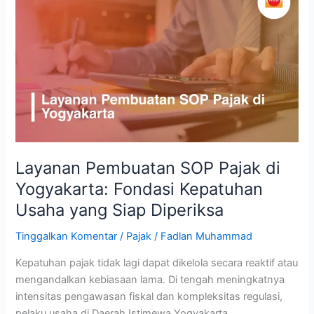
Pembuatan
SOP
Pajak
di
Yogyakarta:
Fondasi
Kepatuhan
Usaha
yang
Siap
Layanan Pembuatan SOP Pajak di
Diperiksa
Yogyakarta: Fondasi Kepatuhan
Usaha yang Siap Diperiksa
Tinggalkan Komentar
/
Pajak
/
Fadlan Muhammad
Kepatuhan pajak tidak lagi dapat dikelola secara reaktif atau
mengandalkan kebiasaan lama. Di tengah meningkatnya
intensitas pengawasan fiskal dan kompleksitas regulasi,
pelaku usaha di Daerah Istimewa Yogyakarta