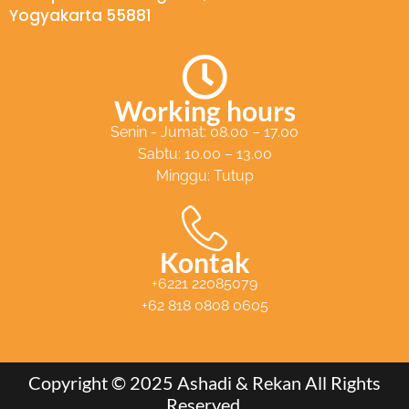
Yogyakarta 55881
t
s
a
p
Working hours
p
Senin - Jumat: 08.00 – 17.00
Sabtu: 10.00 – 13.00
Minggu: Tutup
Kontak
+6221 22085079
+62 818 0808 0605
Copyright © 2025 Ashadi & Rekan All Rights
Reserved.