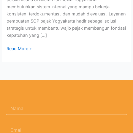
membutuhkan sistem internal yang mampu bekerja
konsisten, terdokumentasi, dan mudah dievaluasi. Layanan
pembuatan SOP pajak Yogyakarta hadir sebagai solusi
strategis untuk membantu wajib pajak membangun fondasi
kepatuhan yang […]
Read More »
N
a
m
a
E
*
m