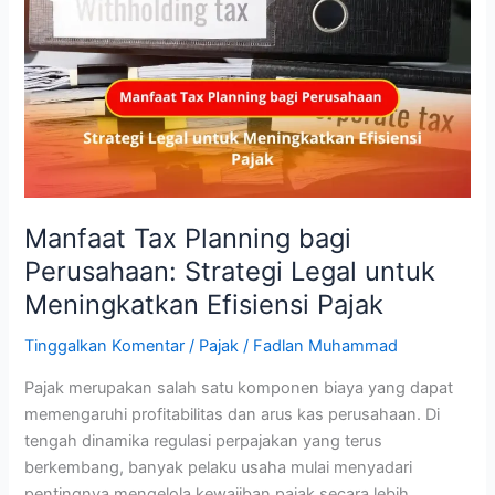
Planning
bagi
Perusahaan:
Strategi
Legal
untuk
Meningkatkan
Efisiensi
Pajak
Manfaat Tax Planning bagi
Perusahaan: Strategi Legal untuk
Meningkatkan Efisiensi Pajak
Tinggalkan Komentar
/
Pajak
/
Fadlan Muhammad
Pajak merupakan salah satu komponen biaya yang dapat
memengaruhi profitabilitas dan arus kas perusahaan. Di
tengah dinamika regulasi perpajakan yang terus
berkembang, banyak pelaku usaha mulai menyadari
pentingnya mengelola kewajiban pajak secara lebih