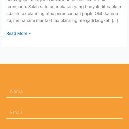
terencana. Salah satu pendekatan yang banyak diterapkan
adalah tax planning atau perencanaan pajak. Oleh karena
itu, memahami manfaat tax planning menjadi langkah […]
Read More »
N
a
m
a
E
*
m
a
i