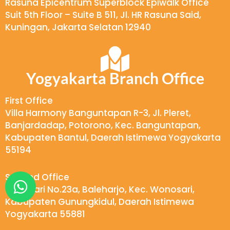
Rasuna Epicentrum Superblock Epiwalk Office
Suit 5th Floor – Suite B 511, Jl. HR Rasuna Said,
Kuningan, Jakarta Selatan 12940
Yogyakarta Branch Office
First Office
Villa Harmony Banguntapan R-3, Jl. Pleret,
Banjardadap, Potorono, Kec. Banguntapan,
Kabupaten Bantul, Daerah Istimewa Yogyakarta
55194
W
Second Office
Wukirsari No.23a, Baleharjo, Kec. Wonosari,
h
Kabupaten Gunungkidul, Daerah Istimewa
a
Yogyakarta 55881
t