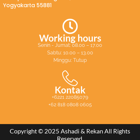
Yogyakarta 55881
t
s
a
p
Working hours
p
Senin - Jumat: 08.00 – 17.00
Sabtu: 10.00 – 13.00
Minggu: Tutup
Kontak
+6221 22085079
+62 818 0808 0605
Copyright © 2025 Ashadi & Rekan All Rights
Reserved.