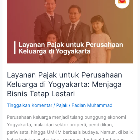
Pajak
untuk
Perusahaan
Keluarga
di
Yogyakarta:
Menjaga
Bisnis
Tetap
Lestari
Layanan Pajak untuk Perusahaan
Keluarga di Yogyakarta: Menjaga
Bisnis Tetap Lestari
Tinggalkan Komentar
/
Pajak
/
Fadlan Muhammad
Perusahaan keluarga menjadi tulang punggung ekonomi
Yogyakarta, mulai dari sektor properti, pendidikan,
pariwisata, hingga UMKM berbasis budaya. Namun, di balik
keberlanjutan usaha lintas generasi, terdapat tantangan