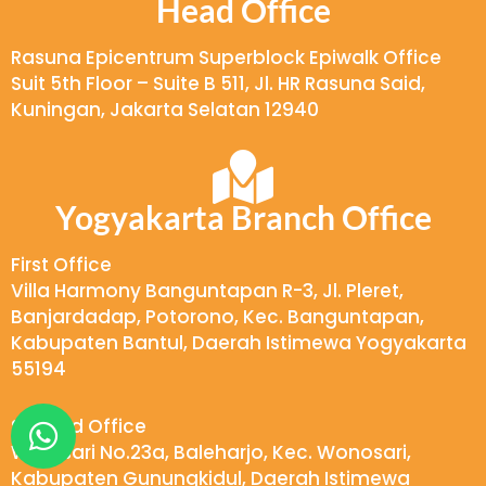
Head Office
Rasuna Epicentrum Superblock Epiwalk Office
Suit 5th Floor – Suite B 511, Jl. HR Rasuna Said,
Kuningan, Jakarta Selatan 12940
Yogyakarta Branch Office
First Office
Villa Harmony Banguntapan R-3, Jl. Pleret,
Banjardadap, Potorono, Kec. Banguntapan,
Kabupaten Bantul, Daerah Istimewa Yogyakarta
55194
W
Second Office
h
Wukirsari No.23a, Baleharjo, Kec. Wonosari,
a
Kabupaten Gunungkidul, Daerah Istimewa