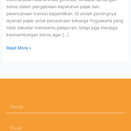
serius dalam pengelolaan kepatuhan pajak dan
perencanaan transisi kepemilikan. Di sinilah pentingnya
layanan pajak untuk perusahaan keluarga Yogyakarta yang
tidak sekadar membantu pelaporan, tetapi juga menjaga
kesinambungan bisnis agar […]
Read More »
N
a
m
a
E
*
m