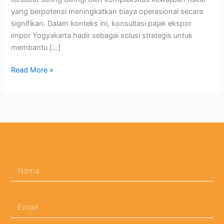
yang berpotensi meningkatkan biaya operasional secara
signifikan. Dalam konteks ini, konsultasi pajak ekspor
impor Yogyakarta hadir sebagai solusi strategis untuk
membantu […]
Read More »
N
a
m
a
E
*
m
a