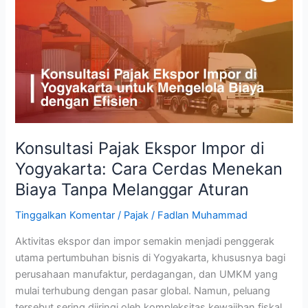
Ekspor
Impor
di
Yogyakarta:
Cara
Cerdas
Menekan
Biaya
Tanpa
Konsultasi Pajak Ekspor Impor di
Melanggar
Yogyakarta: Cara Cerdas Menekan
Aturan
Biaya Tanpa Melanggar Aturan
Tinggalkan Komentar
/
Pajak
/
Fadlan Muhammad
Aktivitas ekspor dan impor semakin menjadi penggerak
utama pertumbuhan bisnis di Yogyakarta, khususnya bagi
perusahaan manufaktur, perdagangan, dan UMKM yang
mulai terhubung dengan pasar global. Namun, peluang
tersebut sering diiringi oleh kompleksitas kewajiban fiskal