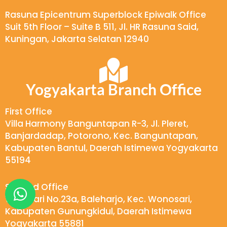
Rasuna Epicentrum Superblock Epiwalk Office
Suit 5th Floor – Suite B 511, Jl. HR Rasuna Said,
Kuningan, Jakarta Selatan 12940
Yogyakarta Branch Office
First Office
Villa Harmony Banguntapan R-3, Jl. Pleret,
Banjardadap, Potorono, Kec. Banguntapan,
Kabupaten Bantul, Daerah Istimewa Yogyakarta
55194
W
Second Office
h
Wukirsari No.23a, Baleharjo, Kec. Wonosari,
Kabupaten Gunungkidul, Daerah Istimewa
a
Yogyakarta 55881