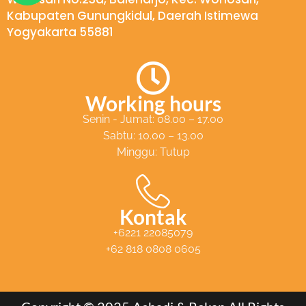
a
Kabupaten Gunungkidul, Daerah Istimewa
t
Yogyakarta 55881
s
a
p
Working hours
p
Senin - Jumat: 08.00 – 17.00
Sabtu: 10.00 – 13.00
Minggu: Tutup
Kontak
+6221 22085079
+62 818 0808 0605