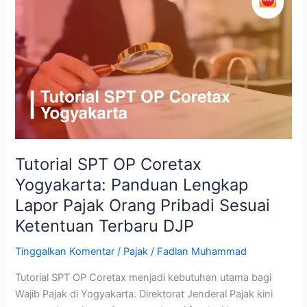
SPT
OP
Coretax
Yogyakarta:
Panduan
Lengkap
Lapor
Pajak
Orang
Pribadi
Tutorial SPT OP Coretax
Sesuai
Yogyakarta: Panduan Lengkap
Ketentuan
Lapor Pajak Orang Pribadi Sesuai
Terbaru
DJP
Ketentuan Terbaru DJP
Tinggalkan Komentar
/
Pajak
/
Fadlan Muhammad
Tutorial SPT OP Coretax menjadi kebutuhan utama bagi
Wajib Pajak di Yogyakarta. Direktorat Jenderal Pajak kini