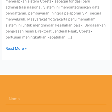
menerapkan sistem Coretax sebagai fondasi baru
administrasi nasional. Sistem ini mengintegrasikan data
pendaftaran, pembayaran, hingga pelaporan SPT secara
menyeluruh. Masyarakat Yogyakarta perlu memahami
sistem ini untuk menghindari kesalahan pajak. Berdasarkan
penjelasan resmi Direktorat Jenderal Pajak, Coretax
bertujuan meningkatkan kepatuhan […]
Read More »
N
a
m
a