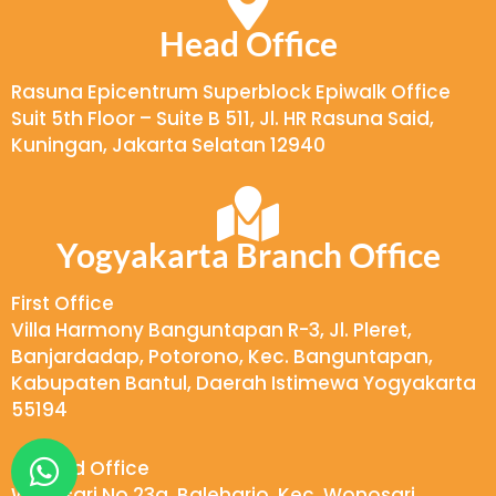
*
Head Office
Rasuna Epicentrum Superblock Epiwalk Office
Suit 5th Floor – Suite B 511, Jl. HR Rasuna Said,
Kuningan, Jakarta Selatan 12940
Yogyakarta Branch Office
First Office
Villa Harmony Banguntapan R-3, Jl. Pleret,
Banjardadap, Potorono, Kec. Banguntapan,
Kabupaten Bantul, Daerah Istimewa Yogyakarta
55194
W
Second Office
h
Wukirsari No.23a, Baleharjo, Kec. Wonosari,