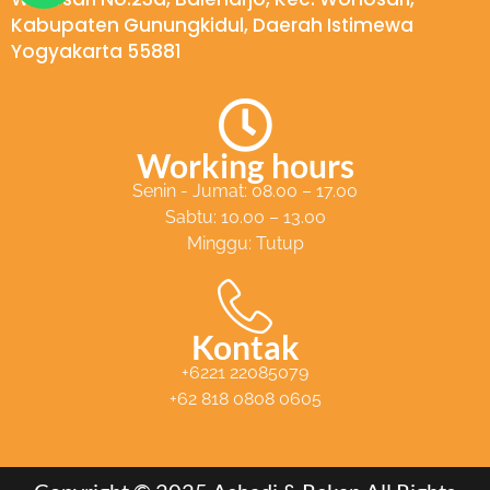
a
Kabupaten Gunungkidul, Daerah Istimewa
t
Yogyakarta 55881
s
a
p
Working hours
p
Senin - Jumat: 08.00 – 17.00
Sabtu: 10.00 – 13.00
Minggu: Tutup
Kontak
+6221 22085079
+62 818 0808 0605