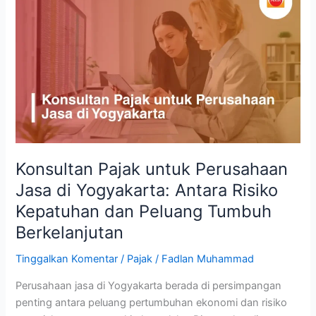
Pajak
untuk
Perusahaan
Jasa
di
Yogyakarta:
Antara
Risiko
Kepatuhan
dan
Konsultan Pajak untuk Perusahaan
Peluang
Jasa di Yogyakarta: Antara Risiko
Tumbuh
Kepatuhan dan Peluang Tumbuh
Berkelanjutan
Berkelanjutan
Tinggalkan Komentar
/
Pajak
/
Fadlan Muhammad
Perusahaan jasa di Yogyakarta berada di persimpangan
penting antara peluang pertumbuhan ekonomi dan risiko