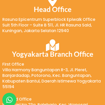
*
Head Office
Rasuna Epicentrum Superblock Epiwalk Office
Suit 5th Floor – Suite B 511, Jl. HR Rasuna Said,
Kuningan, Jakarta Selatan 12940
Yogyakarta Branch Office
First Office
Villa Harmony Banguntapan R-3, Jl. Pleret,
Banjardadap, Potorono, Kec. Banguntapan,
Kabupaten Bantul, Daerah Istimewa Yogyakarta
55194
W
Second Office
h
Wukirsari No.23a, Baleharjo, Kec. Wonosari,