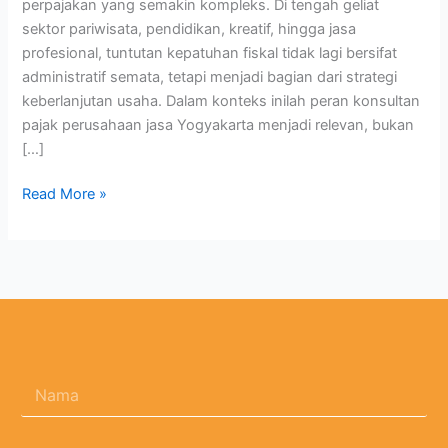
perpajakan yang semakin kompleks. Di tengah geliat
sektor pariwisata, pendidikan, kreatif, hingga jasa
profesional, tuntutan kepatuhan fiskal tidak lagi bersifat
administratif semata, tetapi menjadi bagian dari strategi
keberlanjutan usaha. Dalam konteks inilah peran konsultan
pajak perusahaan jasa Yogyakarta menjadi relevan, bukan
[…]
Read More »
N
a
m
a