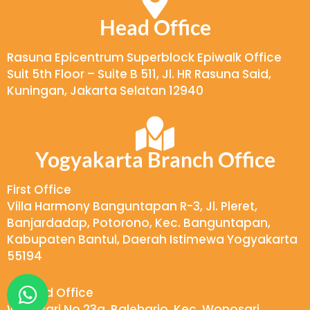
*
Head Office
Rasuna Epicentrum Superblock Epiwalk Office
Suit 5th Floor – Suite B 511, Jl. HR Rasuna Said,
Kuningan, Jakarta Selatan 12940
Yogyakarta Branch Office
First Office
Villa Harmony Banguntapan R-3, Jl. Pleret,
Banjardadap, Potorono, Kec. Banguntapan,
Kabupaten Bantul, Daerah Istimewa Yogyakarta
55194
W
Second Office
h
Wukirsari No.23a, Baleharjo, Kec. Wonosari,