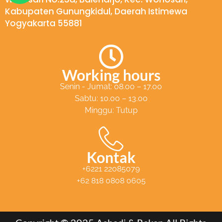
a
Kabupaten Gunungkidul, Daerah Istimewa
t
Yogyakarta 55881
s
a
p
Working hours
p
Senin - Jumat: 08.00 – 17.00
Sabtu: 10.00 – 13.00
Minggu: Tutup
Kontak
+6221 22085079
+62 818 0808 0605