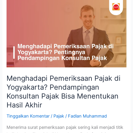
Menghadapi
Pemeriksaan
Pajak
di
Yogyakarta?
Pendampingan
Konsultan
Pajak
Bisa
Menentukan
Hasil
Menghadapi Pemeriksaan Pajak di
Akhir
Yogyakarta? Pendampingan
Konsultan Pajak Bisa Menentukan
Hasil Akhir
Tinggalkan Komentar
/
Pajak
/
Fadlan Muhammad
Menerima surat pemeriksaan pajak sering kali menjadi titik