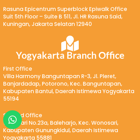
Rasuna Epicentrum Superblock Epiwalk Office
Suit 5th Floor – Suite B 511, Jl. HR Rasuna Said,
Kuningan, Jakarta Selatan 12940
Yogyakarta Branch Office
First Office
Villa Harmony Banguntapan R-3, Jl. Pleret,
Banjardadap, Potorono, Kec. Banguntapan,
Kabupaten Bantul, Daerah Istimewa Yogyakarta
55194
W
Second Office
h
Wukirsari No.23a, Baleharjo, Kec. Wonosari,
Kabupaten Gunungkidul, Daerah Istimewa
a
Yogyakarta 55881