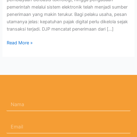
pemerintah melalui sistem elektronik telah menjadi sumber
penerimaan yang makin terukur. Bagi pelaku usaha, pesan
utamanya jelas: kepatuhan pajak digital perlu dikelola sejak
transaksi terjadi. DJP mencatat penerimaan dari […]
Read More »
N
a
m
a
E
*
m
a