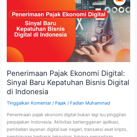
Pajak
Ekonomi
Digital:
Sinyal
Baru
Kepatuhan
Bisnis
Digital
di
Indonesia
Penerimaan Pajak Ekonomi Digital:
Sinyal Baru Kepatuhan Bisnis Digital
di Indonesia
Tinggalkan Komentar
/
Pajak
/
Fadlan Muhammad
Penerimaan pajak ekonomi digital bukan lagi isu pinggiran
perpajakan Indonesia. Aktivitas berlangganan aplikasi,
pembelian layanan digital luar negeri, transaksi aset kripto,
pembiayaan berbasis teknologi, hingga pengadaan