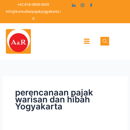
Lewati
+62 818-0808-0605
ke
info@konsultanpajakyogyakarta.i
konten
d
perencanaan pajak
warisan dan hibah
Yogyakarta