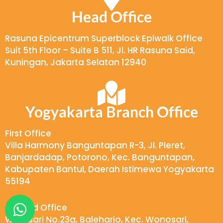
*
Head Office
Rasuna Epicentrum Superblock Epiwalk Office
Suit 5th Floor – Suite B 511, Jl. HR Rasuna Said,
Kuningan, Jakarta Selatan 12940
Yogyakarta Branch Office
First Office
Villa Harmony Banguntapan R-3, Jl. Pleret,
Banjardadap, Potorono, Kec. Banguntapan,
Kabupaten Bantul, Daerah Istimewa Yogyakarta
55194
W
Second Office
h
Wukirsari No.23a, Baleharjo, Kec. Wonosari,