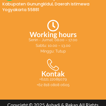
a
Kabupaten Gunungkidul, Daerah Istimewa
t
Yogyakarta 55881
s
a
p
Working hours
p
Senin - Jumat: 08.00 – 17.00
Sabtu: 10.00 – 13.00
Minggu: Tutup
Kontak
+6221 22085079
+62 818 0808 0605
Copyright © 2025 Ashadi & Rekan All Rights