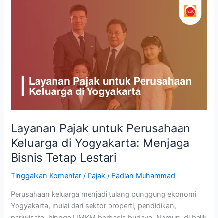
Layanan
Pajak
untuk
Perusahaan
Keluarga
di
Yogyakarta:
Menjaga
Bisnis
Tetap
Lestari
Layanan Pajak untuk Perusahaan
Keluarga di Yogyakarta: Menjaga
Bisnis Tetap Lestari
Tinggalkan Komentar
/
Pajak
/
Fadlan Muhammad
Perusahaan keluarga menjadi tulang punggung ekonomi
Yogyakarta, mulai dari sektor properti, pendidikan,
pariwisata, hingga UMKM berbasis budaya. Namun, di balik