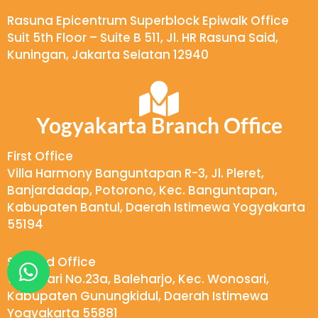
Rasuna Epicentrum Superblock Epiwalk Office
Suit 5th Floor – Suite B 511, Jl. HR Rasuna Said,
Kuningan, Jakarta Selatan 12940
Yogyakarta Branch Office
First Office
Villa Harmony Banguntapan R-3, Jl. Pleret,
Banjardadap, Potorono, Kec. Banguntapan,
Kabupaten Bantul, Daerah Istimewa Yogyakarta
55194
W
Second Office
h
Wukirsari No.23a, Baleharjo, Kec. Wonosari,
Kabupaten Gunungkidul, Daerah Istimewa
a
Yogyakarta 55881