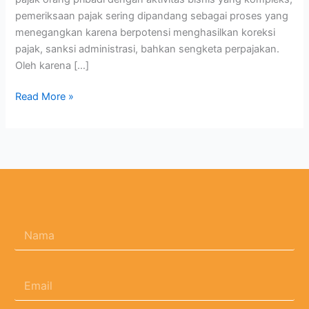
pemeriksaan pajak sering dipandang sebagai proses yang
menegangkan karena berpotensi menghasilkan koreksi
pajak, sanksi administrasi, bahkan sengketa perpajakan.
Oleh karena […]
Read More »
N
a
m
a
E
*
m
a