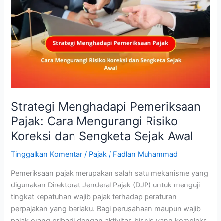
Pemeriksaan
Pajak:
Cara
Mengurangi
Risiko
Koreksi
dan
Sengketa
Sejak
Strategi Menghadapi Pemeriksaan
Awal
Pajak: Cara Mengurangi Risiko
Koreksi dan Sengketa Sejak Awal
Tinggalkan Komentar
/
Pajak
/
Fadlan Muhammad
Pemeriksaan pajak merupakan salah satu mekanisme yang
digunakan Direktorat Jenderal Pajak (DJP) untuk menguji
tingkat kepatuhan wajib pajak terhadap peraturan
perpajakan yang berlaku. Bagi perusahaan maupun wajib
pajak orang pribadi dengan aktivitas bisnis yang kompleks,