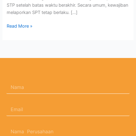
STP setelah batas waktu berakhir. Secara umum, kewajiban
melaporkan SPT tetap berlaku. […]
Read More »
N
a
m
a
E
*
m
a
i
N
l
a
*