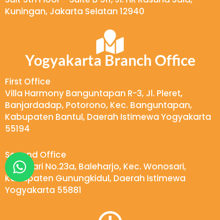
Kuningan, Jakarta Selatan 12940
Yogyakarta Branch Office
First Office
Villa Harmony Banguntapan R-3, Jl. Pleret,
Banjardadap, Potorono, Kec. Banguntapan,
Kabupaten Bantul, Daerah Istimewa Yogyakarta
55194
Second Office
W
Wukirsari No.23a, Baleharjo, Kec. Wonosari,
h
Kabupaten Gunungkidul, Daerah Istimewa
a
Yogyakarta 55881
t
s