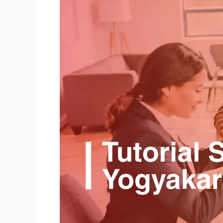
Coretax
Yogyakarta:
Panduan
Lengkap
Pelaporan
Pajak
Badan
Berbasis
Sistem
Digital
DJP