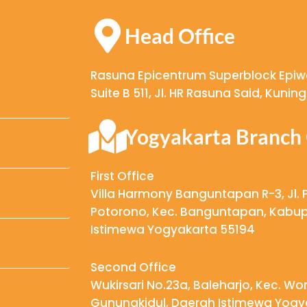
Head Office
Rasuna Epicentrum Superblock Epiwal
Suite B 511, Jl. HR Rasuna Said, Kuni
Yogyakarta Branch 
First Office
Villa Harmony Banguntapan R-3, Jl. 
Potorono, Kec. Banguntapan, Kabup
Istimewa Yogyakarta 55194
Second Office
Wukirsari No.23a, Baleharjo, Kec. W
Gunungkidul, Daerah Istimewa Yogy