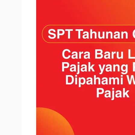
via
Coretax:
Panduan
Baru
Lapor
Pajak
yang
Perlu
Dipahami
Wajib
Pajak