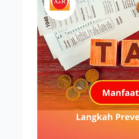
Review
bagi
Perusahaan:
Langkah
Preventif
untuk
Mengurangi
Risiko
Pajak