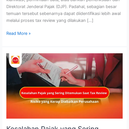
Direktorat Jenderal Pajak (DJP). Padahal, sebagian besar
temuan tersebut sebenarnya dapat diidentifikasi lebih awal
melalui proses tax review yang dilakukan […]
Read More »
Kesalahan
Pajak
yang
Sering
Ditemukan
Saat
Tax
Review:
Risiko
yang
Kerap
Kesalahan Pajak yang Sering