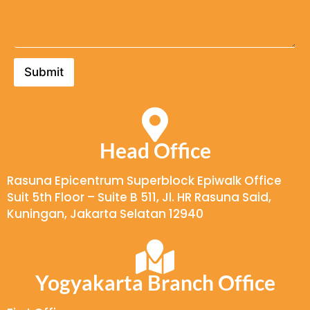
h
i
e
a
s
r
a
P
u
n
e
s
*
s
a
Submit
a
h
n
a
a
n
*
Head Office
Rasuna Epicentrum Superblock Epiwalk Office
Suit 5th Floor – Suite B 511, Jl. HR Rasuna Said,
Kuningan, Jakarta Selatan 12940
Yogyakarta Branch Office