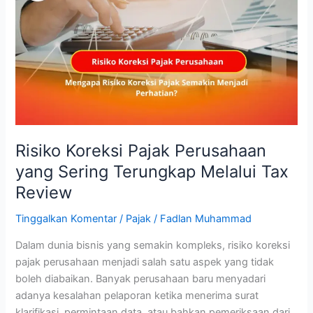
Pajak
Perusahaan
yang
Sering
Terungkap
Melalui
Tax
Review
Risiko Koreksi Pajak Perusahaan
yang Sering Terungkap Melalui Tax
Review
Tinggalkan Komentar
/
Pajak
/
Fadlan Muhammad
Dalam dunia bisnis yang semakin kompleks, risiko koreksi
pajak perusahaan menjadi salah satu aspek yang tidak
boleh diabaikan. Banyak perusahaan baru menyadari
adanya kesalahan pelaporan ketika menerima surat
klarifikasi, permintaan data, atau bahkan pemeriksaan dari