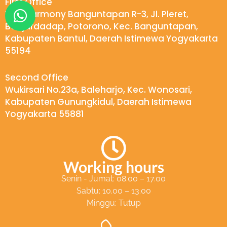
First Office
W
Villa Harmony Banguntapan R-3, Jl. Pleret,
h
Banjardadap, Potorono, Kec. Banguntapan,
a
Kabupaten Bantul, Daerah Istimewa Yogyakarta
t
55194
s
Second Office
a
Wukirsari No.23a, Baleharjo, Kec. Wonosari,
p
Kabupaten Gunungkidul, Daerah Istimewa
p
Yogyakarta 55881
Working hours
Senin - Jumat: 08.00 – 17.00
Sabtu: 10.00 – 13.00
Minggu: Tutup