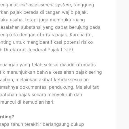
menganut
self assessment system
, tanggung
an pajak berada di tangan wajib pajak.
pelaku usaha, tetapi juga membuka ruang
kesalahan substansi yang dapat berujung pada
 sengketa dengan otoritas pajak. Karena itu,
ting untuk mengidentifikasi potensi risiko
 Direktorat Jenderal Pajak (DJP).
angan yang telah selesai diaudit otomatis
aktik menunjukkan bahwa kesalahan pajak sering
jiban, melainkan akibat ketidaksesuaian
u lemahnya dokumentasi pendukung. Melalui
tax
patuhan pajak secara menyeluruh dan
muncul di kemudian hari.
nting?
rapa tahun terakhir berlangsung cukup