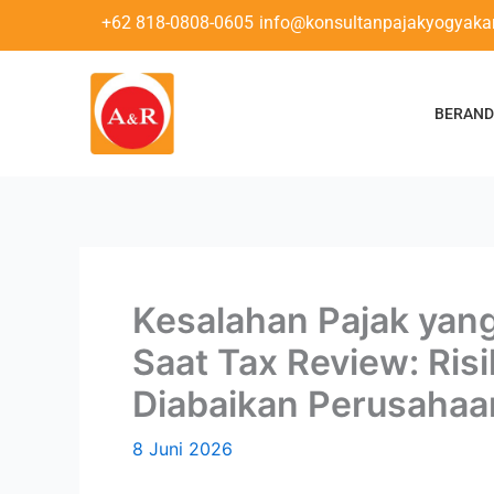
Lewati
+62 818-0808-0605
info@konsultanpajakyogyakar
ke
konten
BERAN
Kesalahan Pajak yan
Saat Tax Review: Ris
Diabaikan Perusahaa
8 Juni 2026