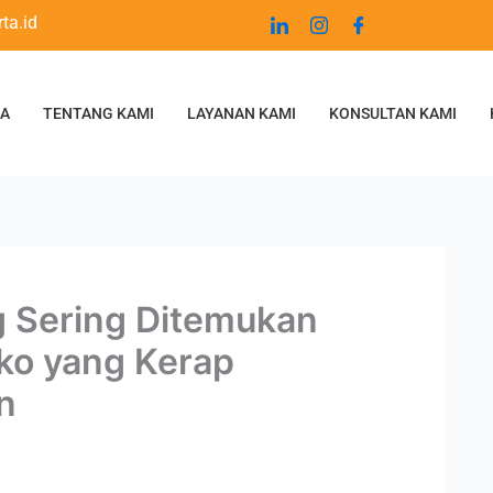
ta.id
DA
TENTANG KAMI
LAYANAN KAMI
KONSULTAN KAMI
g Sering Ditemukan
iko yang Kerap
n