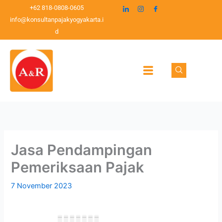
Lewati
C
+62 818-0808-0605
ke
info@konsultanpajakyogyakarta.i
a
konten
d
r
i
Jasa Pendampingan
Pemeriksaan Pajak
7 November 2023