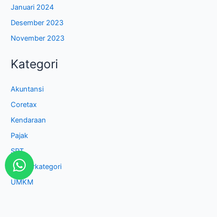
Januari 2024
Desember 2023
November 2023
Kategori
Akuntansi
Coretax
Kendaraan
Pajak
SPT
W
Tak Berkategori
h
UMKM
a
t
s