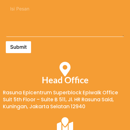
p
u
T
a
s
u
t
a
l
P
h
i
e
a
s
r
a
P
u
n
e
s
*
s
a
Submit
a
h
n
a
a
n
*
Head Office
Rasuna Epicentrum Superblock Epiwalk Office
Suit 5th Floor – Suite B 511, Jl. HR Rasuna Said,
Kuningan, Jakarta Selatan 12940