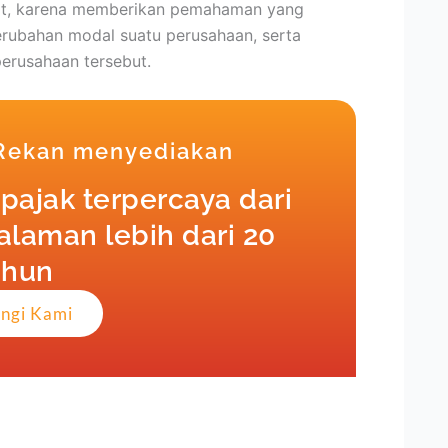
kait, karena memberikan pemahaman yang
rubahan modal suatu perusahaan, serta
perusahaan tersebut.
 Rekan menyediakan
pajak terpercaya dari
laman lebih dari 20
ahun
ngi Kami