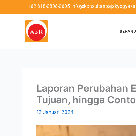
Lewati
+62 818-0808-0605
info@konsultanpajakyogyakar
ke
konten
BERAN
Laporan Perubahan Ek
Tujuan, hingga Cont
12 Januari 2024