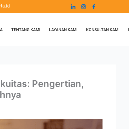
ta.id
DA
TENTANG KAMI
LAYANAN KAMI
KONSULTAN KAMI
uitas: Pengertian,
ohnya