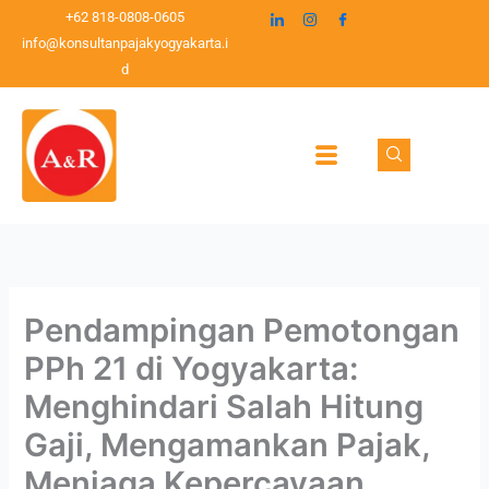
Lewati
C
+62 818-0808-0605
ke
info@konsultanpajakyogyakarta.i
a
konten
d
r
i
Pendampingan Pemotongan
PPh 21 di Yogyakarta:
Menghindari Salah Hitung
Gaji, Mengamankan Pajak,
Menjaga Kepercayaan