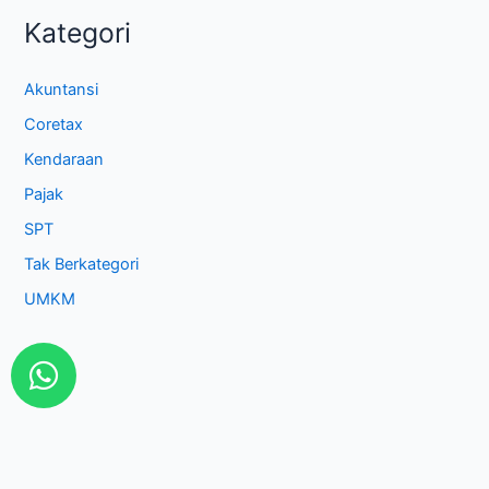
Kategori
Akuntansi
Coretax
Kendaraan
Pajak
SPT
Tak Berkategori
UMKM
W
h
a
t
s