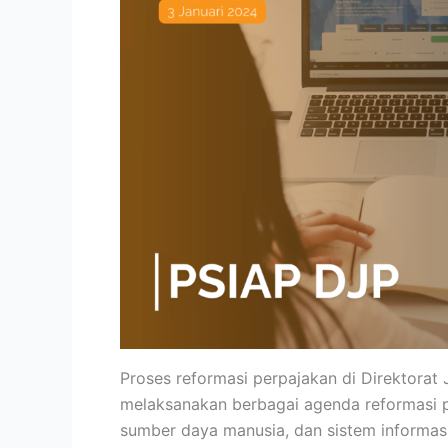
Proses reformasi perpajakan di Direktorat J
melaksanakan berbagai agenda reformasi pe
sumber daya manusia, dan sistem informas