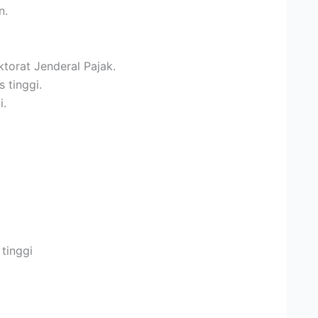
n.
ktorat Jenderal Pajak.
 tinggi.
i.
 tinggi