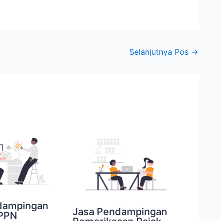
Selanjutnya Pos
→
dampingan
Jasa Pendampingan
 PPN