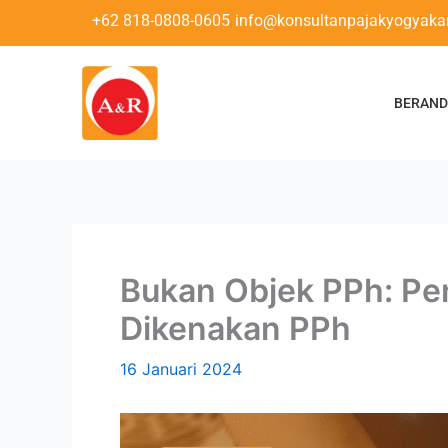
Lewati
+62 818-0808-0605
info@konsultanpajakyogyakar
ke
konten
BERAN
Bukan Objek PPh: Pe
Dikenakan PPh
16 Januari 2024