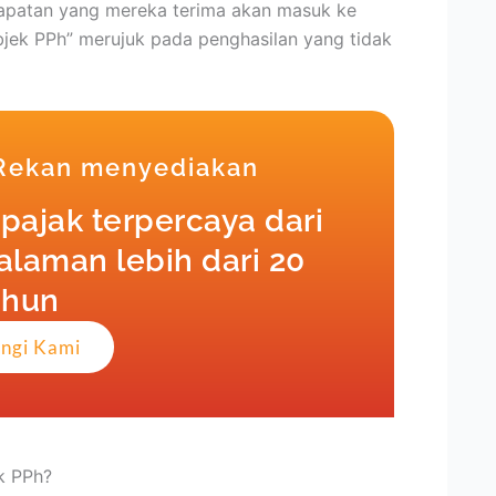
patan yang mereka terima akan masuk ke
Objek PPh” merujuk pada penghasilan yang tidak
 Rekan menyediakan
pajak terpercaya dari
laman lebih dari 20
ahun
ngi Kami
k PPh?